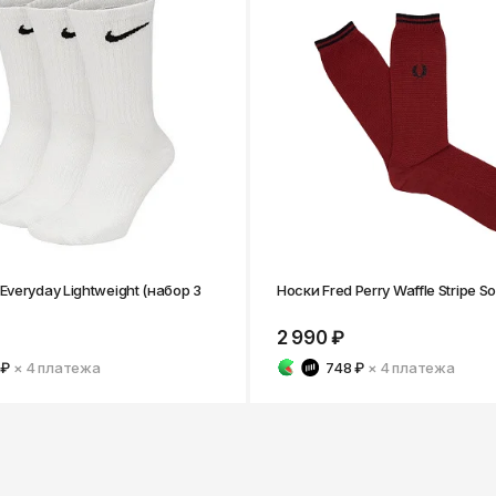
Everyday Lightweight (набор 3
Носки Fred Perry Waffle Stripe S
2 990 ₽
 ₽
× 4
платежа
748 ₽
× 4
платежа