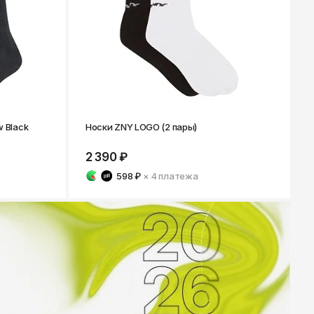
w Black
Носки ZNY LOGO (2 пары)
2 390 ₽
598 ₽
× 4
платежа