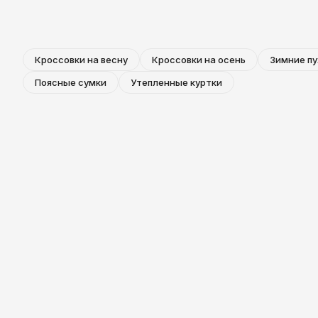
Кроссовки на весну
Кроссовки на осень
Зимние пу
Поясные сумки
Утепленные куртки