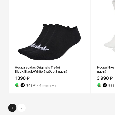
Носки adidas Originals Trefoil
Носки Nike 
Black/Black/White (набор 3 пары)
пары)
1 390 ₽
3 990 ₽
348 ₽
× 4
платежа
998
1
2