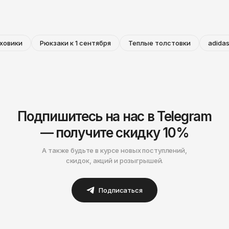
ховики
Рюкзаки к 1 сентября
Теплые толстовки
adidas
Подпишитесь на нас в Telegram
— получите скидку 10%
А также будьте в курсе новых поступлений,
скидок, акций и розыгрышей.
Подписаться