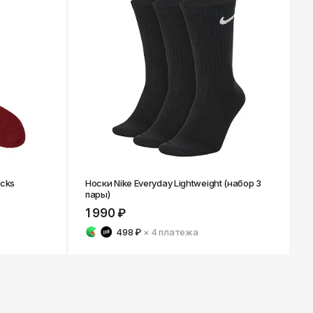
ocks
Носки Nike Everyday Lightweight (набор 3
пары)
1 990 ₽
498 ₽
× 4
платежа