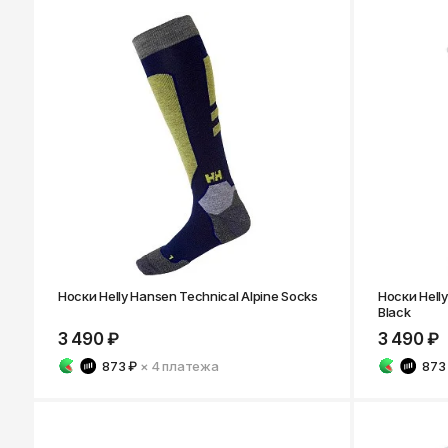
Носки Helly Hansen Technical Alpine Socks
Носки Helly
Black
3 490 ₽
3 490 ₽
873 ₽
× 4
платежа
873