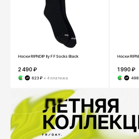
Носки RIPNDIP Ily F F Socks Black
Носки RIPN
2 490 ₽
1 990 ₽
623 ₽
× 4
платежа
498