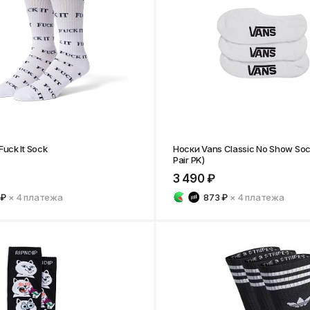
Нижнекамск
uck It Sock
Носки Vans Classic No Show Soc
Pair PK)
3 490 ₽
 ₽
× 4
платежа
873 ₽
× 4
платежа