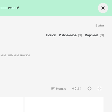
3000 РУБЛЕЙ
Войти
ород
Ставрополь
Поиск
Избранное
(0)
Корзина
(0)
Старый Оскол
Стерлитамак
кие зимние носки
Сыктывкар
Тамбов
Тверь
Тольятти
Томск
Новые
24
Тула
Тюмень