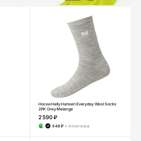
Носки Helly Hansen Everyday Wool Socks
2PK Grey Melange
2 590 ₽
648 ₽
× 4
платежа