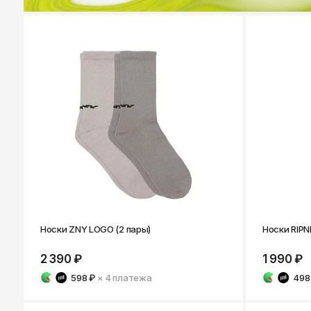
Носки ZNY LOGO (2 пары)
Носки RIPND
2 390 ₽
1 990 ₽
598 ₽
× 4
платежа
498