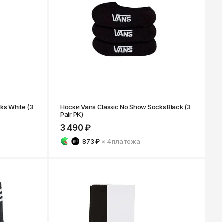
Ярославль
ks White (3
Носки Vans Classic No Show Socks Black (3
Pair PK)
3 490 ₽
873 ₽
× 4
платежа