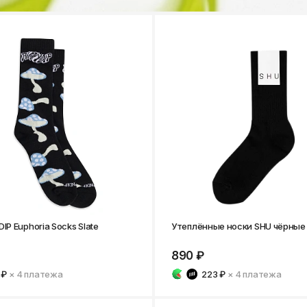
IP Euphoria Socks Slate
Утеплённые носки SHU чёрные
890 ₽
 ₽
× 4
платежа
223 ₽
× 4
платежа