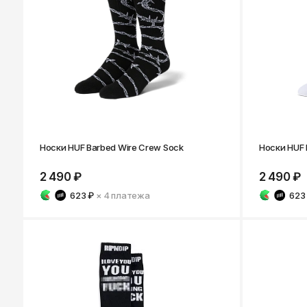
Казань
Носки HUF Barbed Wire Crew Sock
Носки HUF F
2 490 ₽
2 490 ₽
623 ₽
× 4
платежа
623