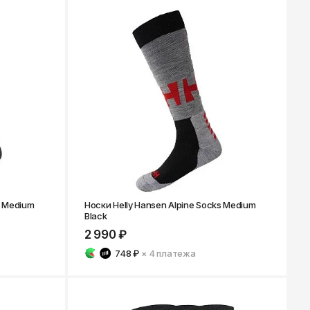
s Medium
Носки Helly Hansen Alpine Socks Medium
Black
2 990 ₽
748 ₽
× 4
платежа