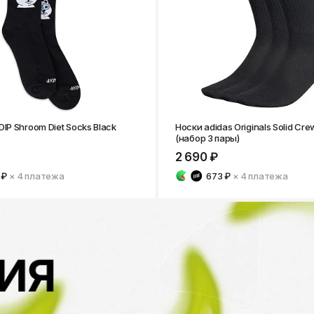
DIP Shroom Diet Socks Black
Носки adidas Originals Solid Cre
(набор 3 пары)
2 690 ₽
 ₽
× 4
платежа
673 ₽
× 4
платежа