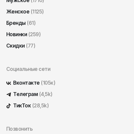
Мужское
(1710)
Саратов
Женское
(1125)
Севастополь
Бренды
(61)
Сергиев Посад
Новинки
(259)
Симферополь
Смоленск
Скидки
(77)
Сочи
Ставрополь
Социальные сети
Старый Оскол
Вконтакте
(105к)
Стерлитамак
Телеграм
(4,5k)
Сыктывкар
ТикТок
(28,5k)
Тамбов
Тверь
Тольятти
Позвонить