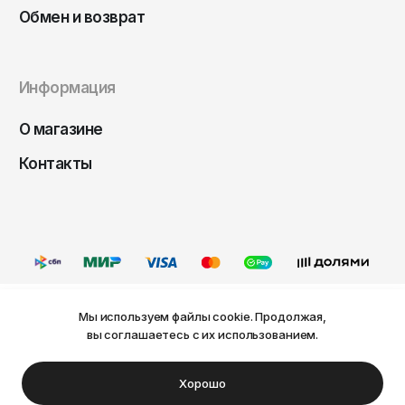
Чита
Обмен и возврат
Элиста
Южно-Сахалинск
Информация
Якутск
Ярославль
О магазине
Контакты
Мы используем файлы cookie. Продолжая,
Ваш город Пермь?
вы соглашаетесь с их использованием.
Оферта
Политика конфиденциальности
Пользовательское соглашение
Нет
Да
© FRIDAY, 2026
Хорошо