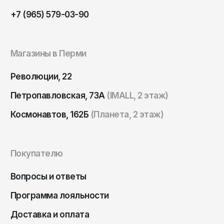
Томск
+7 (965) 579-03-90
Тула
Тюмень
Магазины в Перми
Улан-Удэ
Ульяновск
Революции, 22
Уфа
Петропавловская, 73А
(IMALL, 2 этаж)
Ухта
Космонавтов, 162Б
(Планета, 2 этаж)
Хабаровск
Ханты-Мансийск
Покупателю
Чайковский
Чебоксары
Вопросы и ответы
Челябинск
Программа лояльности
Черкесск
Доставка и оплата