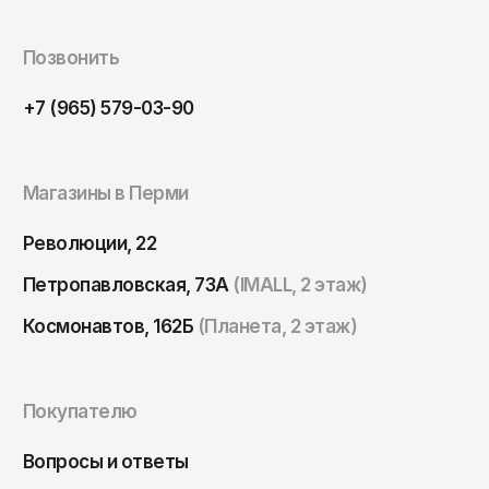
Томск
Тула
Позвонить
Тюмень
+7 (965) 579-03-90
Улан-Удэ
Ульяновск
Магазины в Перми
Уфа
Ухта
Революции, 22
Хабаровск
Петропавловская, 73А
(IMALL, 2 этаж)
Ханты-Мансийск
Космонавтов, 162Б
(Планета, 2 этаж)
Чайковский
Чебоксары
Покупателю
Челябинск
Черкесск
Вопросы и ответы