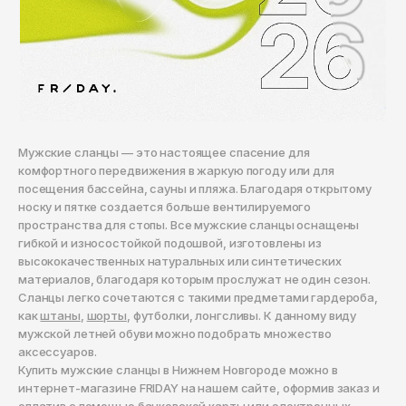
Кепки
Носки
Reebok
Мурманск
Панамы
Ремни
Ripndip
Набережные Челны
Очки
Кепки
Salomon
Назрань
Трусы
Панамы
Saucony
Нальчик
Часы
Очки
Нефтекамск
SHU
Мужские сланцы — это настоящее спасение для
комфортного передвижения в жаркую погоду или для
Нефтеюганск
Прочее
Часы
The Hundreds
посещения бассейна, сауны и пляжа. Благодаря открытому
носку и пятке создается больше вентилируемого
Нижневартовск
Прочее
The North Face
пространства для стопы. Все мужские сланцы оснащены
Нижнекамск
гибкой и износостойкой подошвой, изготовлены из
Thrasher
высококачественных натуральных или синтетических
Нижний Новгород
материалов, благодаря которым прослужат не один сезон.
Timberland
Сланцы легко сочетаются с такими предметами гардероба,
Новокузнецк
как
штаны
,
шорты
, футболки, лонгсливы. К данному виду
Vans
Новосибирск
мужской летней обуви можно подобрать множество
аксессуаров.
Норильск
ZNY
Купить мужские сланцы в Нижнем Новгороде можно в
интернет-магазине FRIDAY на нашем сайте, оформив заказ и
Обнинск