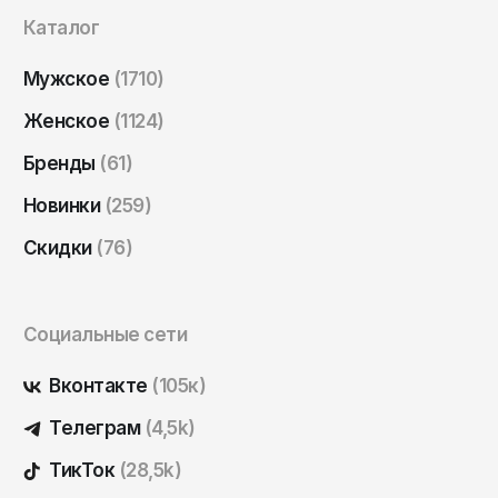
Саратов
Каталог
Севастополь
Мужское
(1710)
Сергиев Посад
Женское
(1124)
Симферополь
Бренды
(61)
Смоленск
Новинки
(259)
Сочи
Ставрополь
Скидки
(76)
Старый Оскол
Стерлитамак
Социальные сети
Сыктывкар
Вконтакте
(105к)
Тамбов
Телеграм
(4,5k)
Тверь
ТикТок
(28,5k)
Тольятти