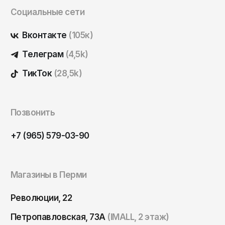
Саратов
Социальные сети
Севастополь
Вконтакте
(105к)
Сергиев Посад
Телеграм
(4,5k)
Симферополь
ТикТок
(28,5k)
Смоленск
Сочи
Ставрополь
Позвонить
Старый Оскол
+7 (965) 579-03-90
Стерлитамак
Сыктывкар
Магазины в Перми
Тамбов
Тверь
Революции, 22
Тольятти
Петропавловская, 73А
(IMALL, 2 этаж)