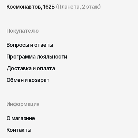
Томск
Космонавтов, 162Б
(Планета, 2 этаж)
Тула
Тюмень
Покупателю
Улан-Удэ
Вопросы и ответы
Ульяновск
Уфа
Программа лояльности
Ухта
Доставка и оплата
Хабаровск
Обмен и возврат
Ханты-Мансийск
Чайковский
Информация
Чебоксары
О магазине
Челябинск
Черкесск
Контакты